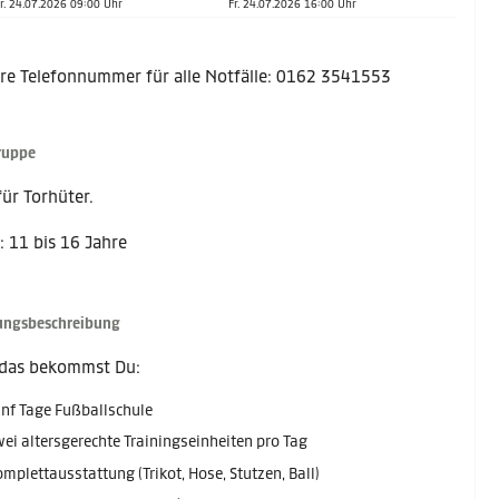
r. 24.07.2026 09:00 Uhr
Fr. 24.07.2026 16:00 Uhr
re Telefonnummer für alle Notfälle: 0162 3541553
ruppe
für Torhüter.
: 11 bis 16 Jahre
ungsbeschreibung
das bekommst Du:
nf Tage Fußballschule
ei altersgerechte Trainingseinheiten pro Tag
mplettausstattung (Trikot, Hose, Stutzen, Ball)