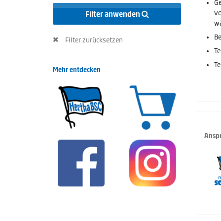
Ge
vo
Filter anwenden
w
Be
Filter zurücksetzen
Te
Te
Mehr entdecken
Anspr