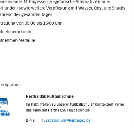
meinsames Mittagessen (vegetarische Alternative immer
rhanden) sowie weitere Verpflegung mit Wasser, Obst und Snacks
ährend des gesamten Tages
treuung von 09:00 bis 16:00 Uhr
ilnehmerurkunde
ilnehmer-Medaille
echpartner
Hertha BSC Fußballschule
Ihr habt Fragen zu unserer Fußballschule? Kontaktiert gerne
das Team der Hertha BSC Fußballschule!
E-Mail
fussballschule@herthabsc.de