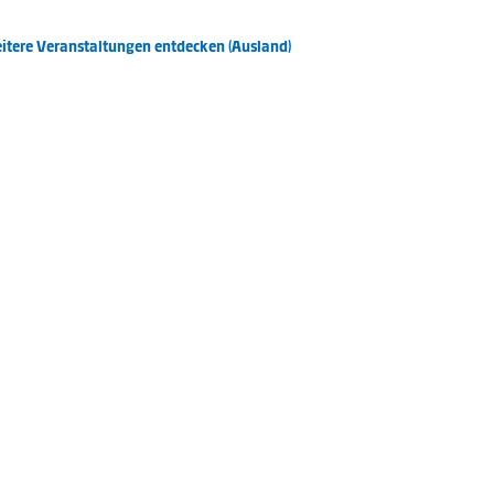
itere Veranstaltungen entdecken (Ausland)
Cookie-Einstellungen
Teilnahmebedingungen (Events)
Datenschutzerklärung
Impressum