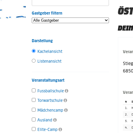
ÖST
Gastgeber filtern
DEIN
Darstellung
Kachelansicht
Veran
Listenansicht
Stie
6850
Veranstaltungsart
Fussballschule
Veran
Torwartschule
#
B
1.
M
Mädchencamp
2.
D
Ausland
3.
M
4.
D
Elite-Camp