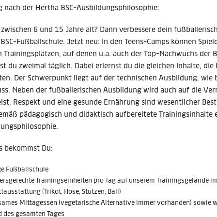
ng nach der Hertha BSC-Ausbildungsphilosophie:
 zwischen 6 und 15 Jahre alt? Dann verbessere dein fußballerisc
BSC-Fußballschule. Jetzt neu: In den Teens-Camps können Spiele
 Trainingsplätzen, auf denen u.a. auch der Top-Nachwuchs der B
rst du zweimal täglich. Dabei erlernst du die gleichen Inhalte, d
ten. Der Schwerpunkt liegt auf der technischen Ausbildung, wie
ss. Neben der fußballerischen Ausbildung wird auch auf die Verm
st, Respekt und eine gesunde Ernährung sind wesentlicher Besta
emäß pädagogisch und didaktisch aufbereitete Trainingsinhalte
dungsphilosophie.
s bekommst Du:
ge Fußballschule
tersgerechte Trainingseinheiten pro Tag auf unserem Trainingsgelände 
ausstattung (Trikot, Hose, Stutzen, Ball)
ames Mittagessen (vegetarische Alternative immer vorhanden) sowie we
 des gesamten Tages