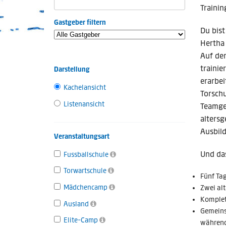
Traini
Gastgeber filtern
Du bist
Hertha 
Auf den
trainie
Darstellung
erarbei
Kachelansicht
Torschu
Listenansicht
Teamgei
altersg
Ausbil
Veranstaltungsart
Und da
Fussballschule
Torwartschule
Fünf Ta
Mädchencamp
Zwei al
Komplett
Ausland
Gemeins
Elite-Camp
während