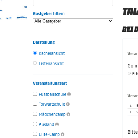
TAL
Gastgeber filtern
BEI 
Darstellung
Kachelansicht
Veran
Listenansicht
Golm
1446
Veranstaltungsart
Fussballschule
Veran
Torwartschule
#
B
1.
S
Mädchencamp
Ausland
Bitt
Elite-Camp